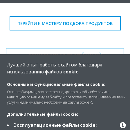
ПЕРЕЙТИ К МАСТЕРУ ПОДБОРА ПРОДУКТОВ
ОЗНАКОМИТЬСЯ СО ВСЕЙ НАШЕЙ
ПРОДУКЦИЕЙ
Лучший опыт работы с сайтом благодаря
использованию файлов
cookie
Основные и функциональные файлы cookie:
Они необходимы, соответственно, для того, чтобы обеспечить
навигацию по нашему веб-сайту и предоставить запрашиваемые вами
услуги («минимально необходимые файлы cookie»).
Найти больше информации
Дополнительные файлы cookie:
ПОМОЩЬ
Эксплуатационные файлы cookie: