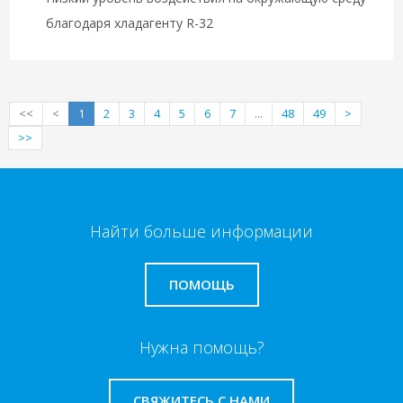
благодаря хладагенту R-32
<<
<
1
2
3
4
5
6
7
...
48
49
>
>>
Найти больше информации
ПОМОЩЬ
Нужна помощь?
СВЯЖИТЕСЬ С НАМИ