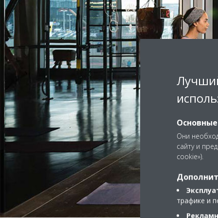
Лучший
исполь
Основные
Они необход
сайту и пре
cookie»).
Дополнит
Эксплуа
трафике и п
Рекламн