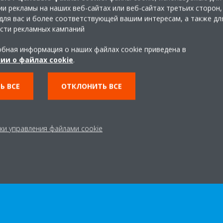
и рекламы на наших веб-сайтах или веб-сайтах третьих сторон,
для вас и более соответствующей вашим интересам, а также дл
сти рекламных кампаний
бная информация о наших файлах cookie приведена в
ии о файлах cookie
.
я любых проектов и н
Ь ВСЕ
ОТКЛОНИТЬ ВСЕ
л масштаб вашего проекта, мы во всеоружии и готовы прийт
ки управления файлами cookie
ния в области отопления, охлаждения, холодильного оборуд
 размеров, вновь построенных и расширяемых объектов, а 
тем, подлежащих замене или модернизации. Найдите нужно
размер вашего проекта или потребность.