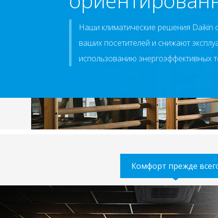
ориентированн
Наши климатические решения Daikin 
ваших посетителей и снижают эксплу
использованию энергоэффективных т
Комфорт прежде всег