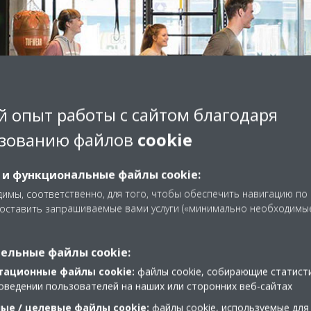
Спортзалы
 опыт работы с сайтом благодаря
зованию файлов
cookie
Наши системы вентил
Ресторан
Стадионы
энергию из отработа
Музеи и в
 и функциональные файлы cookie:
циркуляцию свежего 
имы, соответственно, для того, чтобы обеспечить навигацию по
застоявшийся воздух
Мы предлагаем комп
доставить запрашиваемые вами услуги («минимально необходимы
Положитесь на чилл
влажности в соответ
Точное и интеллекту
различными потребн
оборудование для по
Пользуйтесь больши
является простой за
технологическом ох
здорового и комфорт
производимой благо
контроллерам. Подд
охлажденные свежие
ельные файлы cookie:
свежего воздуха по 
насоса, обеспечивая
уровень влажности д
содержатся в идеаль
ликовать, веселитьс
комнат и парилок.
ценных произведений
тогда как гости обе
тационные файлы cookie:
файлы cookie, собирающие статист
оведении пользователей на наших или сторонних веб-сайтах
ые / целевые файлы cookie:
файлы cookie, используемые для