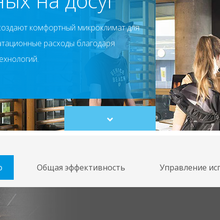
ых на досуг
создают комфортный микроклимат для
атационные расходы благодаря
ехнологий.
Scroll
to
content
о
Общая эффективность
Управление ис