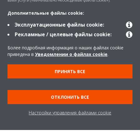
вами услуги («минимально необходимые файлы cookie»).
Нужна помощь?
Дополнительные файлы cookie:
Эксплуатационные файлы cookie:
СВЯЖИТЕСЬ С НАМИ
Рекламные / целевые файлы cookie:
Более подробная информация о наших файлах cookie
приведена в
Уведомлении о файлах cookie
.
O Daikin
ПРИНЯТЬ ВСЕ
Решения
ОТКЛОНИТЬ ВСЕ
Помощь
Настройки управления файлами cookie
Продукты