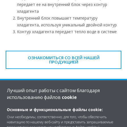
передает ее на внутренний блок через контур
хладагента
Внутренний блок повышает температуру
хладагента, используя уникальный двойной контур
Контур хладагента передает тепло воде в системе
ОЗНАКОМИТЬСЯ СО ВСЕЙ НАШЕЙ
ПРОДУКЦИЕЙ
Лучший опыт работы с сайтом благодаря
использованию файлов
cookie
Найти больше информации
Основные и функциональные файлы cookie:
ПОМОЩЬ
Они необходимы, соответственно, для того, чтобы обеспечить
навигацию по нашему веб-сайту и предоставить запрашиваемые