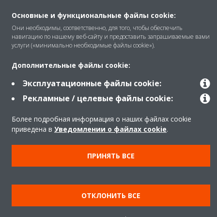
Основные и функциональные файлы cookie:
Продукты
Они необходимы, соответственно, для того, чтобы обеспечить
навигацию по нашему веб-сайту и предоставить запрашиваемые вами
услуги («минимально необходимые файлы cookie»).
Copyright © Daikin
Дополнительные файлы cookie:
Правила
Использование cookie
Эксплуатационные файлы cookie:
Конфиденциальность данных
Корпоративная этика
Рекламные / целевые файлы cookie:
Data Act
Более подробная информация о наших файлах cookie
приведена в
Уведомлении о файлах cookie
.
ПРИНЯТЬ ВСЕ
ОТКЛОНИТЬ ВСЕ