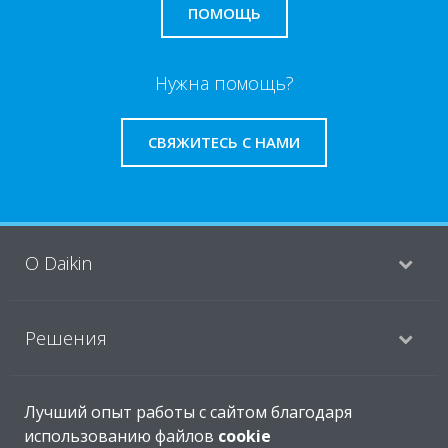
ПОМОЩЬ
Нужна помощь?
СВЯЖИТЕСЬ С НАМИ
O Daikin
Решения
Помощь
Лучший опыт работы с сайтом благодаря
использованию файлов
cookie