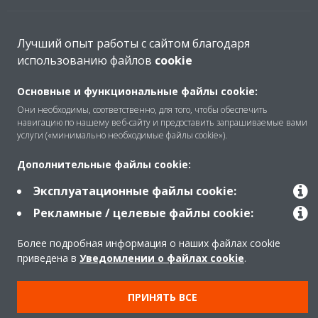
Решения
Лучший опыт работы с сайтом благодаря
использованию файлов
cookie
Помощь
Основные и функциональные файлы cookie:
Они необходимы, соответственно, для того, чтобы обеспечить
навигацию по нашему веб-сайту и предоставить запрашиваемые вами
услуги («минимально необходимые файлы cookie»).
Продукты
Дополнительные файлы cookie:
Эксплуатационные файлы cookie:
Copyright © Daikin
Рекламные / целевые файлы cookie:
Правила
Использование cookie
Более подробная информация о наших файлах cookie
Конфиденциальность данных
Корпоративная этика
приведена в
Уведомлении о файлах cookie
.
Data Act
ПРИНЯТЬ ВСЕ