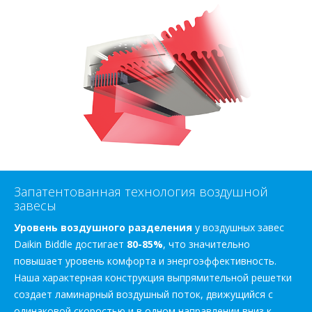
Запатентованная технология воздушной
завесы
Уровень воздушного разделения
у воздушных завес
Daikin Biddle достигает
80-85%
, что значительно
повышает уровень комфорта и энергоэффективность.
Наша характерная конструкция выпрямительной решетки
создает ламинарный воздушный поток, движущийся с
одинаковой скоростью и в одном направлении вниз к