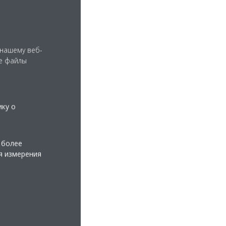
 нашему веб-
е файлы
ику о
 более
я измерения