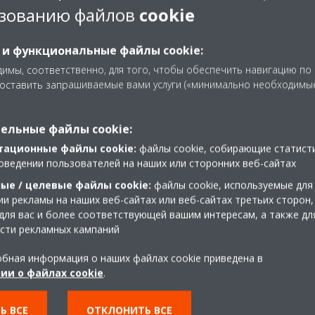
ведения доз аллергенов.
зованию файлов
cookie
лактика лучше лечения», то на рынке появились новые
нение первопричины проблемы: присутствия пыльцы в
 и функциональные файлы cookie:
рынке предлагаются домашние очистители, которые
имы, соответственно, для того, чтобы обеспечить навигацию по
ружающего воздуха, а также фильтруют такие частицы,
доставить запрашиваемые вами услуги («минимально необходимы
ельные файлы cookie:
ли Daikin
тационные файлы cookie:
файлы cookie, собирающие статист
оведении пользователей на наших или сторонних веб-сайтах
ены электростатическими HEPA-фильтрами,
ые / целевые файлы cookie:
файлы cookie, используемые для
твердых частиц, которые излучают
и рекламы на наших веб-сайтах или веб-сайтах третьих сторон,
вливания максимального количества твердых частиц в
для вас и более соответствующей вашим интересам, а также дл
 поколения улавливают почти 99% частиц размером от
сти рекламных кампаний
ложением путем окисления с использованием
бная информация о наших файлах cookie приведена в
бразом, уничтожается большая часть пыльцы в доме,
ии о файлах cookie
.
ческие симптомы, не говоря уже о том, что вы можете
е воздуха, чтобы защитить слизистые от сухости. Не
расных весенних дней!
Ь ВСЕ
ОТКЛОНИТЬ ВСЕ