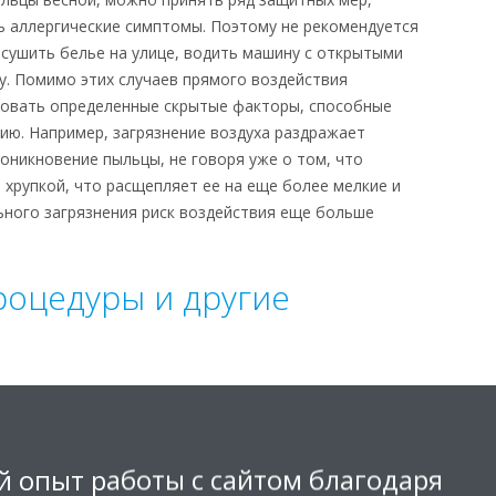
 аллергические симптомы. Поэтому не рекомендуется
 сушить белье на улице, водить машину с открытыми
ду. Помимо этих случаев прямого воздействия
вовать определенные скрытые факторы, способные
ию. Например, загрязнение воздуха раздражает
оникновение пыльцы, не говоря уже о том, что
 хрупкой, что расщепляет ее на еще более мелкие и
ьного загрязнения риск воздействия еще больше
оцедуры и другие
ва вида медикаментозного лечения аллергии на пыльцу:
ные капли и назальные спреи — местное лечение,
омы аллергии, и десенсибилизация — лечение,
 опыт работы с сайтом благодаря
вленное на устранение причины аллергии посредством