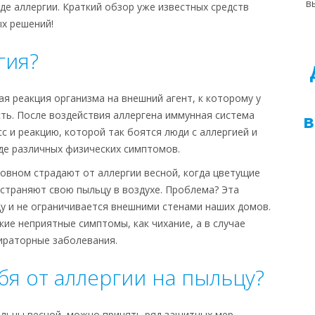
в
де аллергии. Краткий обзор уже известных средств
х решений!
гия?
я реакция организма на внешний агент, к которому у
ть. После воздействия аллергена иммунная система
в
 и реакцию, которой так боятся люди с аллергией и
де различных физических симптомов.
новном страдают от аллергии весной, когда цветущие
страняют свою пыльцу в воздухе. Проблема? Эта
у и не ограничивается внешними стенами наших домов.
ие неприятные симптомы, как чихание, а в случае
ираторные заболевания.
бя от аллергии на пыльцу?
льцы весной, можно принять ряд защитных мер,