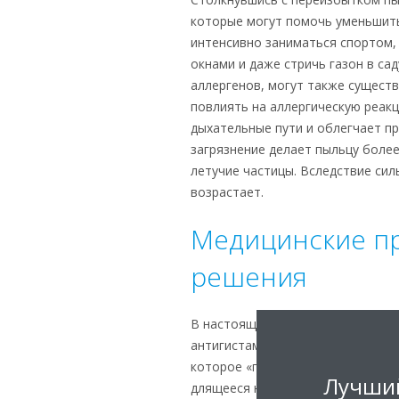
которые могут помочь уменьшить
интенсивно заниматься спортом,
окнами и даже стричь газон в са
аллергенов, могут также сущест
повлиять на аллергическую реакц
дыхательные пути и облегчает пр
загрязнение делает пыльцу более
летучие частицы. Вследствие сил
возрастает.
Медицинские пр
решения
В настоящее время существует д
антигистаминные препараты, глаз
которое «просто» снимает симпт
Лучший
длящееся несколько лет и напра