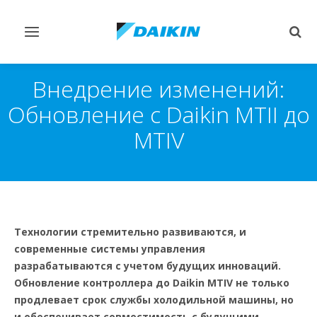
Переключить
Пер
навигацию
поис
Внедрение изменений:
Обновление с Daikin MTII до
MTIV
Технологии стремительно развиваются, и
современные системы управления
разрабатываются с учетом будущих инноваций.
Обновление контроллера до Daikin MTIV не только
продлевает срок службы холодильной машины, но
и обеспечивает совместимость с будущими