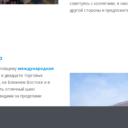
советуясь с коллегами, я см
другой стороны и предложит
о
астоящему
международная
в и двадцати торговых
, на Ближнем Востоке и в
сть отличный шанс
андами за пределами
родукт Daikin с глобальной
аботать и стратегическое
и, которые вы планируете