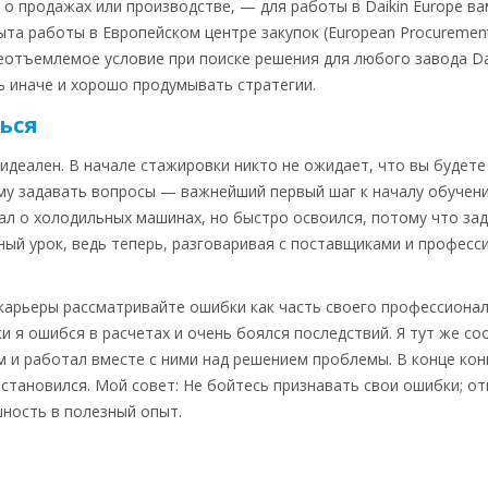
ь о продажах или производстве, — для работы в Daikin Europe в
та работы в Европейском центре закупок (European Procurement
отъемлемое условие при поиске решения для любого завода Dai
ь иначе и хорошо продумывать стратегии.
ься
 идеален. В начале стажировки никто не ожидает, что вы будете
му задавать вопросы — важнейший первый шаг к началу обучения
нал о холодильных машинах, но быстро освоился, потому что за
ный урок, ведь теперь, разговаривая с поставщиками и професси
 карьеры рассматривайте ошибки как часть своего профессионал
и я ошибся в расчетах и очень боялся последствий. Я тут же с
и работал вместе с ними над решением проблемы. В конце конц
 остановился. Мой совет: Не бойтесь признавать свои ошибки; о
ность в полезный опыт.