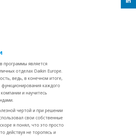
и
тв программы является
ичных отделах Daikin Europe.
сть, ведь, в конечном итоге,
и функционирования каждого
 компании и научитесь
ндами.
лезной чертой и при решении
использовал свои собственные
скоре я понял, что это просто
что действуя не торопясь и