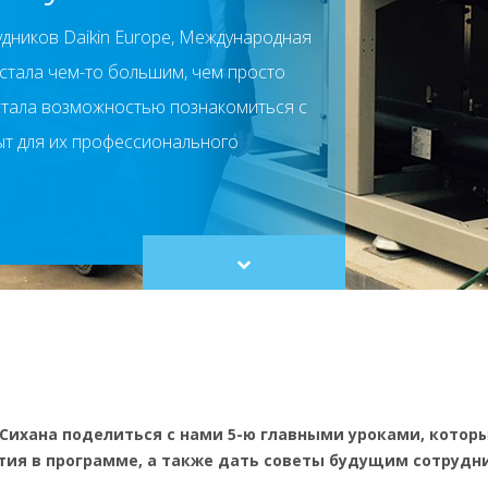
дников Daikin Europe, Международная
стала чем-то большим, чем просто
 стала возможностью познакомиться с
ыт для их профессионального
Scroll
to
content
Сихана поделиться с нами 5-ю главными уроками, которы
тия в программе, а также дать советы будущим сотрудн