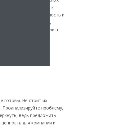
встать на верный путь к
гут повысить эффективность и
ешние (с поставщиками,
и) — помочь вам расширить
е готовы. Не стоит их
. Проанализируйте проблему,
черкнуть, ведь предложить
 ценность для компании и