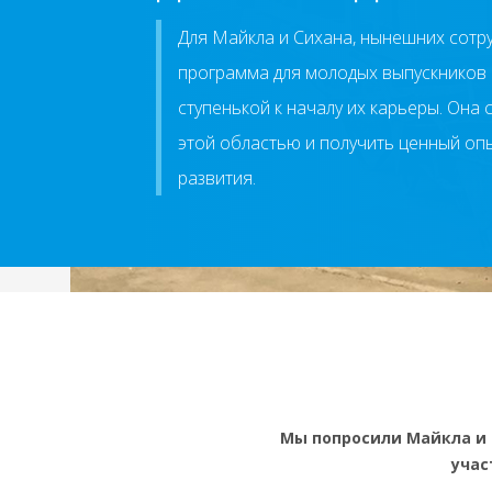
Для Майкла и Сихана, нынешних сотру
программа для молодых выпускников 
ступенькой к началу их карьеры. Она
этой областью и получить ценный оп
развития.
Мы попросили Майкла и 
учас