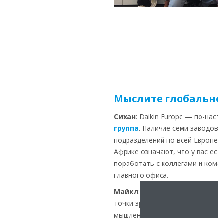
Мыслите глобальн
Сихан
: Daikin Europe — по-н
группа
. Наличие семи заводо
подразделений по всей Европе
Африке означают, что у вас е
поработать с коллегами и ком
главного офиса.
Майкл
: Если посмотреть на п
точки зрения, вы сможете выр
мышление. Например, стратеги