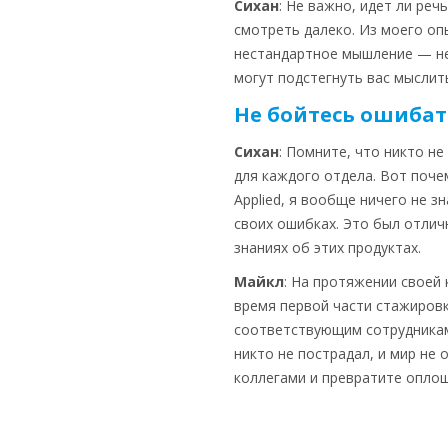
Сихан
: Не важно, идет ли реч
смотреть далеко. Из моего опы
нестандартное мышление — не
могут подстегнуть вас мыслит
Не бойтесь ошибат
Сихан
: Помните, что никто не
для каждого отдела. Вот поче
Applied, я вообще ничего не з
своих ошибках. Это был отлич
знаниях об этих продуктах.
Майкл
: На протяжении своей
время первой части стажировк
соответствующим сотрудникам 
никто не пострадал, и мир не
коллегами и превратите оплош