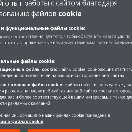
 опыт работы с сайтом благодаря
гут повлиять на компанию не
зованию файлов
cookie
она, но и в глобальном
коллегами разного
 происхождения подготовит
 и функциональные файлы cookie:
 организации.
имы, соответственно, для того, чтобы обеспечить навигацию по
доставить запрашиваемые вами услуги («минимально необходимы
ельные файлы cookie:
тационные файлы cookie:
файлы cookie, собирающие статист
оведении пользователей на наших или сторонних веб-сайтах
Выстраивайте сет
ые / целевые файлы cookie:
файлы cookie, используемые для
и рекламы на наших веб-сайтах или веб-сайтах третьих сторон,
Майкл
:
Общение с другими и
для вас и более соответствующей вашим интересам, а также дл
должны быть командным игро
сти рекламных кампаний
опытных коллег. Выстроив вн
различными отделами, вы см
бная информация о наших файлах cookie приведена в
ии о файлах cookie
.
для сотрудничества в будущи
Сихан
: Такая тактика общен