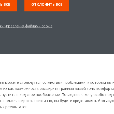
Ь ВСЕ
ОТКЛОНИТЬ ВСЕ
вещей, которая поможет вам 
успеху. Внутренние связи мо
качество вашей работы, а вн
дилерами и дистрибьюторам
ки управления файлами cookie
возможности для бизнеса.
 вы можете столкнуться со многими проблемами, к которым вы н
те их как возможность расширить границы вашей зоны комфорта
, пустите в ход свое воображение. Последнее я хочу особо под
ишь мысля широко, креативно, вы будете представлять большую
ых результатов.