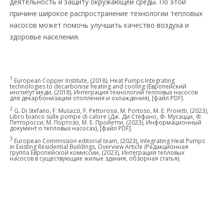
деятельность и защиту окружающей среды. По этой
причине широкое распространение технологии тепловых
насосов может помочь улучшить качество воздуха и
здоровье населения.
1
European Copper Institute, (2018), Heat Pumps Integrating
technologies to decarbonise heating and cooling (Европейский
институт меди, (2018), Интеграция технологий тепловых насосов
для декарбонизации отопления и охлаждения), [файл PDF].
2
G. Di Stefano, F. Musazzi, F. Pettorossi, M. Portoso, M. E. Proietti, (2023),
Libro bianco sulle pompe di calore (Дж. Ди Стефано, Ф. Мусацци, Ф.
Петторосси, М. Портозо, М. Е. Пройетти, (2023), Информационный
документ о тепловых насосах), [файл PDF].
3
European Commission editorial team, (2023), Integrating Heat Pumps
in Existing Residential Buildings, Overview Article (Редакционная
группа Европейской комиссии, (2023), Интеграция тепловых
насосов в существующие жилые здания, обзорная статья).