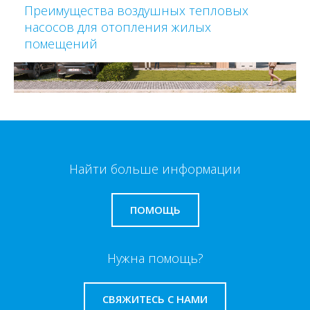
Преимущества воздушных тепловых
насосов для отопления жилых
помещений
Найти больше информации
ПОМОЩЬ
Нужна помощь?
СВЯЖИТЕСЬ С НАМИ