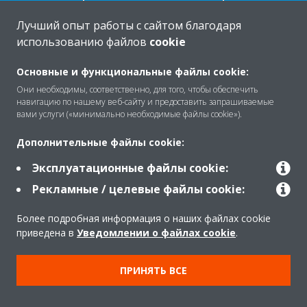
Лучший опыт работы с сайтом благодаря
использованию файлов
cookie
O Daikin
Основные и функциональные файлы cookie:
Они необходимы, соответственно, для того, чтобы обеспечить
навигацию по нашему веб-сайту и предоставить запрашиваемые
вами услуги («минимально необходимые файлы cookie»).
Решения
Дополнительные файлы cookie:
Эксплуатационные файлы cookie:
Помощь
Рекламные / целевые файлы cookie:
Более подробная информация о наших файлах cookie
Продукты
приведена в
Уведомлении о файлах cookie
.
ПРИНЯТЬ ВСЕ
Copyright © Daikin
Правила
Использование cookie