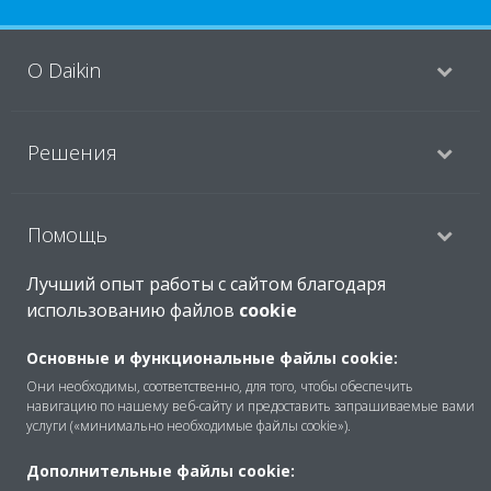
O Daikin
Решения
Помощь
Лучший опыт работы с сайтом благодаря
использованию файлов
cookie
Продукты
Основные и функциональные файлы cookie:
Они необходимы, соответственно, для того, чтобы обеспечить
Copyright © Daikin
навигацию по нашему веб-сайту и предоставить запрашиваемые вами
услуги («минимально необходимые файлы cookie»).
Правила
Использование cookie
Дополнительные файлы cookie:
Конфиденциальность данных
Корпоративная этика