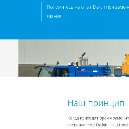
Положитесь на опыт Daikin при заме
здания
Наш принцип
Когда приходит время замени
специалистов Daikin. Наши э