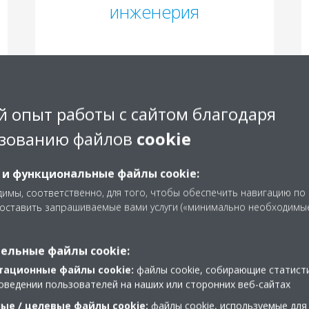
инженерия
 опыт работы с сайтом благодаря
зованию файлов
cookie
 и функциональные файлы cookie:
имы, соответственно, для того, чтобы обеспечить навигацию по
доставить запрашиваемые вами услуги («минимально необходимы
 советник
ельные файлы cookie:
подход
тационные файлы cookie:
файлы cookie, собирающие статист
оведении пользователей на наших или сторонних веб-сайтах
ньги наших клиентов.
Мы начинаем с изучения ваших конкрет
ые / целевые файлы cookie:
файлы cookie, используемые для