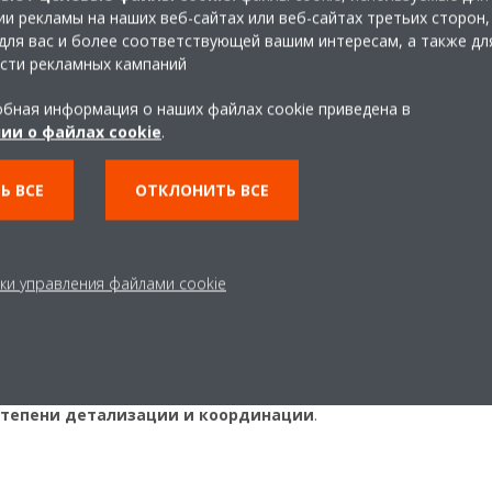
оплении, но и об экологичности или управлении рисками. Пара
и рекламы на наших веб-сайтах или веб-сайтах третьих сторон,
 вашего существующего оборудования и сопутствующих систем.
для вас и более соответствующей вашим интересам, а также дл
щее вашим целям.
После выполнения наших обязанностей 
сти рекламных кампаний
 Наша команда также может порекомендовать
план профилакт
бная информация о наших файлах cookie приведена в
птимальных условий
эксплуатации вашего здания.
ии о файлах cookie
.
ля всего обслуживания
Ь ВСЕ
ОТКЛОНИТЬ ВСЕ
ть вам поддержку в любых вопросах. Мы можем
найти наиболе
е
для вашей установки и реализовать его для вас. Наши
квалиф
еми брендами климатического оборудования и системами управ
ки управления файлами cookie
временные решения по охлаждению
, чтобы свести перерыв
мы можем взять на себя все детали проекта от начала до конца
роектированием, управлением
и
реализацией сложных
и
о
тепени детализации и координации
.