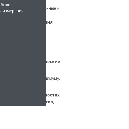
ллельно мы проводим
 более
 Затем мы собираем данные и
я измерения
мы оказываем
ического обслуживания
е подходящее и
ицированные технические
ления.
ы в вашей работе к минимуму.
. Мы
знаем об обязанностях
тветственных проектов,