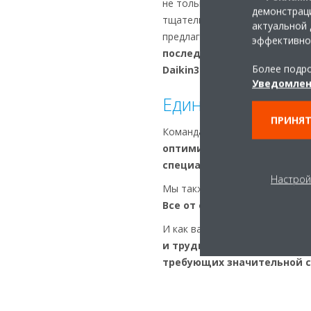
не только об охлаждении и от
демонстраци
тщательную оценку состояния
актуальной 
предлагаем решение, отвечаю
эффективно
последующую поддержку
.
Более подро
Daikin360
для поддержания
о
Уведомлен
Единый партнер д
ПРИНЯТ
Команда Daikin готова оказа
оптимизированное решени
специалисты
работают со вс
Настрой
Мы также можем предложить
Все от одного поставщика.
И как ваш единый поставщик, 
и трудностях
, связанных с
п
требующих значительной с