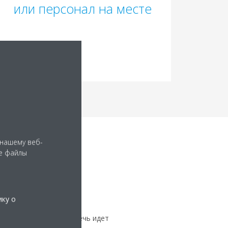
или персонал на месте
 нашему веб-
е файлы
ику о
ных потребностей, и речь идет