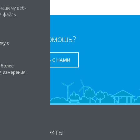
 нашему веб-
е файлы
Нужна помощь?
ику о
СВЯЖИТЕСЬ С НАМИ
 более
я измерения
Продукты