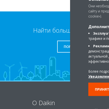
Они необход
сайту и пре
cookie»).
Дополнит
Найти больше информаци
Эксплуа
трафике и п
Рекламн
ПОМОЩЬ
демонстраци
актуальной 
эффективно
Более подро
Уведомлен
ПРИНЯТ
O Daikin
Ре