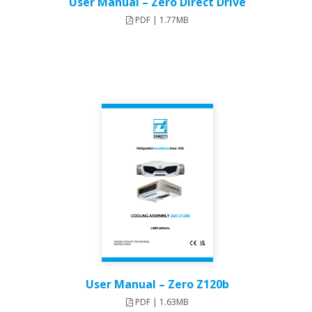
User Manual – Zero Direct Drive
PDF | 1.77MB
User Manual – Zero Z120b​
PDF | 1.63MB