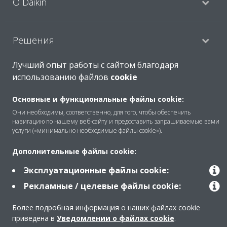
O Daikin
Решения
Лучший опыт работы с сайтом благодаря
использованию файлов
cookie
Помощь
Основные и функциональные файлы cookie:
Они необходимы, соответственно, для того, чтобы обеспечить
Продукты
навигацию по нашему веб-сайту и предоставить запрашиваемые вами
услуги («минимально необходимые файлы cookie»).
Дополнительные файлы cookie:
Copyright © Daikin
Эксплуатационные файлы cookie:
Правила
Использование cookie
Рекламные / целевые файлы cookie:
Конфиденциальность данных
Корпоративная этика
Data Act
Более подробная информация о наших файлах cookie
приведена в
Уведомлении о файлах cookie
.