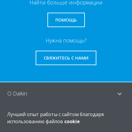
Найти больше информации
ПОМОЩЬ
Нужна помощь?
СВЯЖИТЕСЬ С НАМИ
O Daikin
Лучший опыт работы с сайтом благодаря
Решения
использованию файлов
cookie