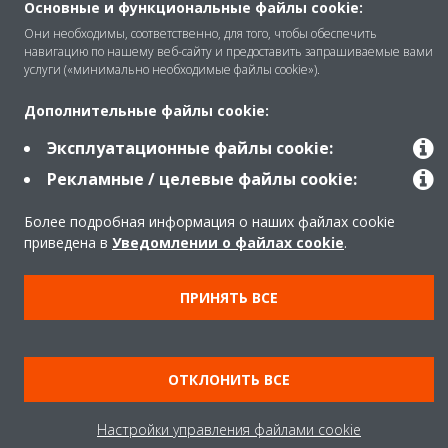
Основные и функциональные файлы cookie:
Помощь
Они необходимы, соответственно, для того, чтобы обеспечить
навигацию по нашему веб-сайту и предоставить запрашиваемые вами
услуги («минимально необходимые файлы cookie»).
Продукты
Дополнительные файлы cookie:
Эксплуатационные файлы cookie:
Copyright © Daikin
Рекламные / целевые файлы cookie:
Правила
Использование cookie
Более подробная информация о наших файлах cookie
Конфиденциальность данных
Корпоративная этика
приведена в
Уведомлении о файлах cookie
.
Data Act
ПРИНЯТЬ ВСЕ
ОТКЛОНИТЬ ВСЕ
Настройки управления файлами cookie