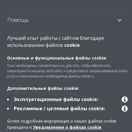
Помощь
Лучший опыт работы с сайтом благодаря
Продукты
использованию файлов
cookie
Основные и функциональные файлы cookie:
Copyright © Daikin
Они необходимы, соответственно, для того, чтобы обеспечить
навигацию по нашему веб-сайту и предоставить запрашиваемые вами
Правила
Использование cookie
услуги («минимально необходимые файлы cookie»).
Конфиденциальность данных
Корпоративная этика
Дополнительные файлы cookie:
Data Act
Эксплуатационные файлы cookie:
Рекламные / целевые файлы cookie:
Более подробная информация о наших файлах cookie
приведена в
Уведомлении о файлах cookie
.