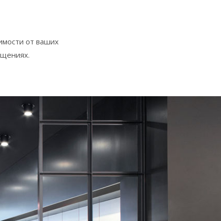
имости от ваших
ещениях.