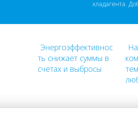
хладагента. До
Энергоэффективнос
На
ть снижает суммы в
ко
счетах и выбросы
тем
люб