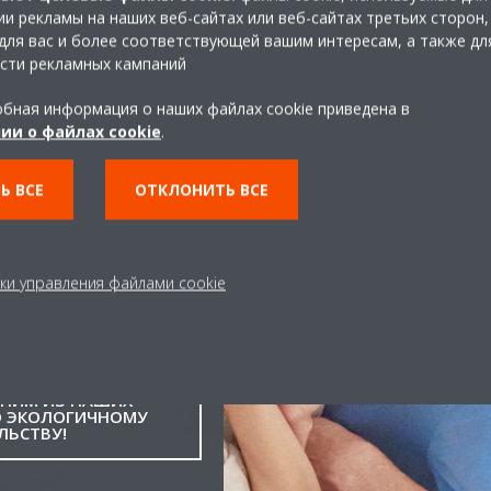
и рекламы на наших веб-сайтах или веб-сайтах третьих сторон,
для вас и более соответствующей вашим интересам, а также дл
сти рекламных кампаний
бная информация о наших файлах cookie приведена в
альное
ии о файлах cookie
.
Ь ВСЕ
ОТКЛОНИТЬ ВСЕ
ки управления файлами cookie
ТАЦИЮ СЕЙЧАС
ДНИМ ИЗ НАШИХ
О ЭКОЛОГИЧНОМУ
ЛЬСТВУ!