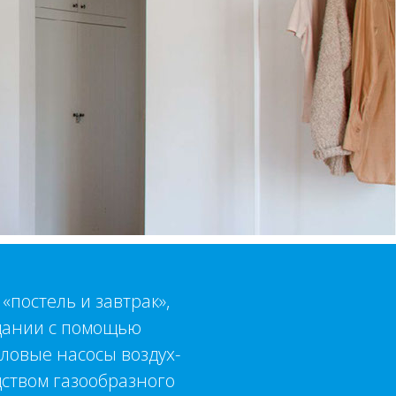
«постель и завтрак»,
дании с помощью
ловые насосы воздух-
ством газообразного