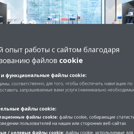
 опыт работы с сайтом благодаря
зованию файлов
cookie
Напольны
Настенны
Канальны
Кассетны
Подпотол
 и функциональные файлы cookie:
Эти блоки эффектив
Наши настенные блок
имы, соответственно, для того, чтобы обеспечить навигацию по
воздух по помещени
Незаметная установк
исполнения и различ
доставить запрашиваемые вами услуги («минимально необходимы
интерьеры благодаря
Кассетные блоки об
получите все преим
уникальному дизайн
Все преимущества ка
размерам.
воздуха, не загрязня
без вмешательства в
и вписываются в сти
подвесном потолке
ельные файлы cookie:
тационные файлы cookie:
файлы cookie, собирающие статист
оведении пользователей на наших или сторонних веб-сайтах
ые / целевые файлы cookie:
файлы cookie, используемые для