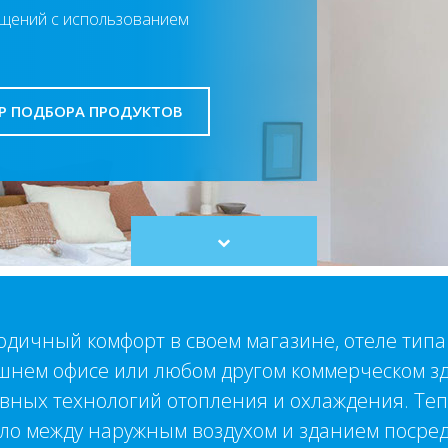
щений с использованием
Р ПОДБОРА ПРОДУКТОВ
Scroll
to
content
дичный комфорт в своем магазине, отеле типа 
шнем офисе или любом другом коммерческом з
вных технологий отопления и охлаждения. Теп
пло между наружным воздухом и зданием посред