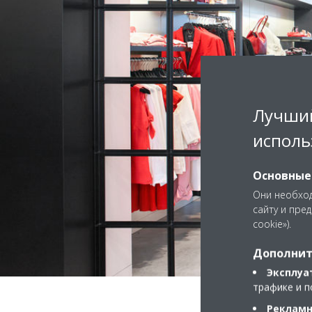
Лучший
исполь
Основные
Они необход
сайту и пре
cookie»).
Дополнит
Эксплуа
трафике и п
Рекламн