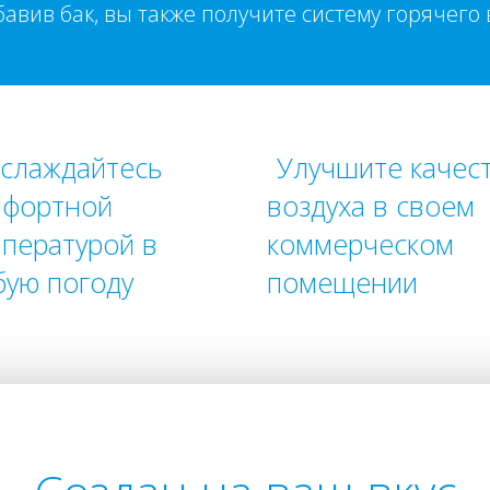
бавив бак, вы также получите систему горячего
слаждайтесь
Улучшите качес
мфортной
воздуха в своем
пературой в
коммерческом
ую погоду
помещении