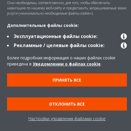
Они необходимы, соответственно, для того, чтобы обеспечить
навигацию по нашему веб-сайту и предоставить запрашиваемые вами
Copyright © Daikin
услуги («минимально необходимые файлы cookie»).
Правила
Использование cookie
Дополнительные файлы cookie:
Конфиденциальность данных
Корпоративная этика
Эксплуатационные файлы cookie:
Data Act
Рекламные / целевые файлы cookie:
Более подробная информация о наших файлах cookie
приведена в
Уведомлении о файлах cookie
.
ПРИНЯТЬ ВСЕ
ОТКЛОНИТЬ ВСЕ
Настройки управления файлами cookie