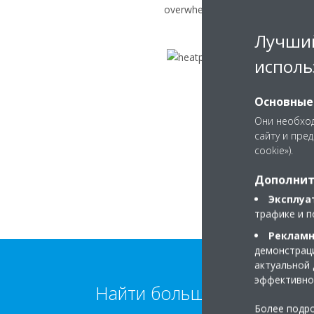
overwhelmingly successful applica
Лучший
исполь
Основные
Они необход
сайту и пре
cookie»).
Дополнит
Эксплуа
трафике и п
Рекламн
демонстраци
актуальной 
эффективно
Найти больше информаци
Более подро