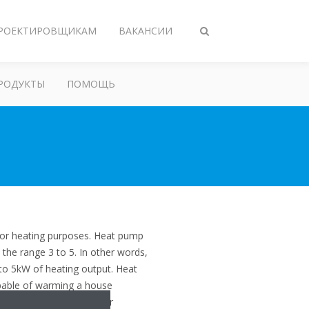
РОЕКТИРОВЩИКАМ
ВАКАНСИИ
Переключить
поиск
РОДУКТЫ
ПОМОЩЬ
for heating purposes. Heat pump
 the range 3 to 5. In other words,
 to 5kW of heating output. Heat
apable of warming a house
tems is reflected by their