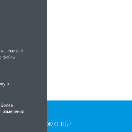
 нашему веб-
е файлы
ику о
 более
я измерения
Нужна помощь?