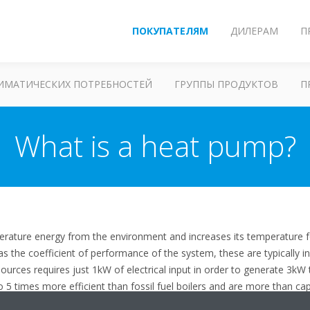
ПОКУПАТЕЛЯМ
ДИЛЕРАМ
П
ЛИМАТИЧЕСКИХ ПОТРЕБНОСТЕЙ
ГРУППЫ ПРОДУКТОВ
П
What is a heat pump?
erature energy from the environment and increases its temperature 
as the coefficient of performance of the system, these are typically in
ources requires just 1kW of electrical input in order to generate 3kW
 5 times more efficient than fossil fuel boilers and are more than c
t winter temperatures. The increasing popularity of these heating sys