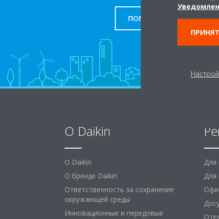
Уведомлен
ПОМОЩЬ
ПРИНЯТ
Настрой
O Daikin
Ре
O Daikin
Для
О бренде Daikin
Для 
Ответственность за сохранение
Офи
окружающей среды
Дос
Инновационные и передовые
Оте