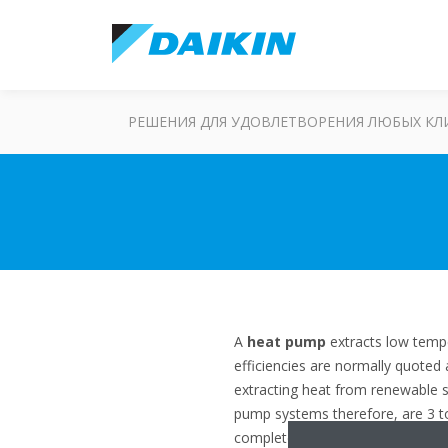
РЕШЕНИЯ ДЛЯ УДОВЛЕТВОРЕНИЯ ЛЮБЫХ К
A
heat pump
extracts low temp
efficiencies are normally quoted 
extracting heat from renewable s
pump systems therefore, are 3 to
completely, even during the lowes