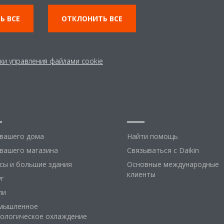
Ь ВСЕ
ОТКЛОНИТЬ ВСЕ
ки управления файлами cookie
шения
Помощь
 вашего дома
Найти помощь
вашего магазина
Связываться с Daikin
сы и большие здания
Основные международные
клиенты
уг
ли
мышленное
нологическое охлаждение