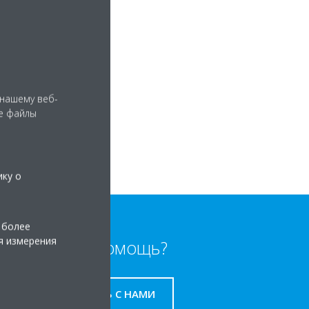
 нашему веб-
е файлы
ику о
 более
я измерения
Нужна помощь?
СВЯЖИТЕСЬ С НАМИ