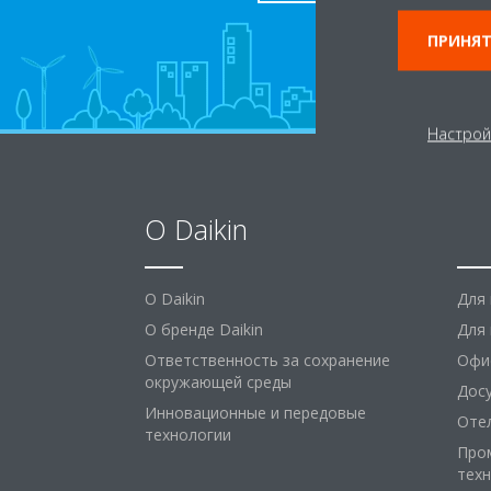
ПРИНЯТ
Настрой
O Daikin
Ре
O Daikin
Для
О бренде Daikin
Для 
Ответственность за сохранение
Офи
окружающей среды
Дос
Инновационные и передовые
Оте
технологии
Про
тех