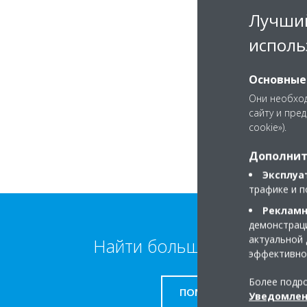
Лучший
исполь
Основные
Они необход
сайту и пре
cookie»).
Дополнит
Эксплуа
трафике и п
Рекламн
демонстраци
актуальной 
Найти больше информаци
эффективно
Более подро
ПОМОЩЬ
Уведомлен