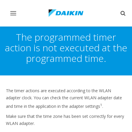
Переключить
Пер
навигацию
поис
The programmed timer
action is not executed at the
programmed time.
The timer actions are executed according to the WLAN
adapter clock. You can check the current WLAN adapter date
1
and time in the application in the adapter settings
.
Make sure that the time zone has been set correctly for every
WLAN adapter.