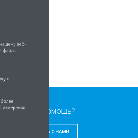
 нашему веб-
е файлы
ику о
 более
я измерения
Нужна помощь?
СВЯЖИТЕСЬ С НАМИ