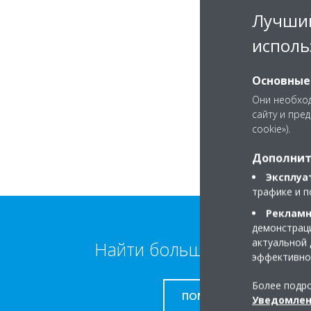
Лучший
исполь
Основные
Они необход
сайту и пре
cookie»).
Дополнит
Эксплуа
трафике и п
Рекламн
демонстраци
актуальной 
Найти больше информаци
эффективно
Более подро
ПОМОЩЬ
Уведомлен