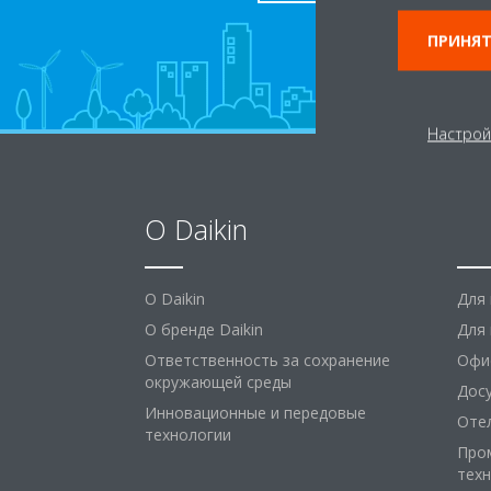
ПРИНЯТ
Настрой
O Daikin
Ре
O Daikin
Для
О бренде Daikin
Для 
Ответственность за сохранение
Офи
окружающей среды
Дос
Инновационные и передовые
Оте
технологии
Про
тех