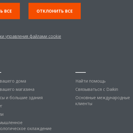
Ь ВСЕ
ОТКЛОНИТЬ ВСЕ
ки управления файлами cookie
шения
Помощь
 вашего дома
Найти помощь
вашего магазина
Связываться с Daikin
сы и большие здания
Основные международные
клиенты
уг
ли
мышленное
нологическое охлаждение