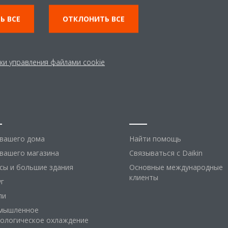
Ь ВСЕ
ОТКЛОНИТЬ ВСЕ
ки управления файлами cookie
шения
Помощь
 вашего дома
Найти помощь
вашего магазина
Связываться с Daikin
сы и большие здания
Основные международные
клиенты
уг
ли
мышленное
нологическое охлаждение