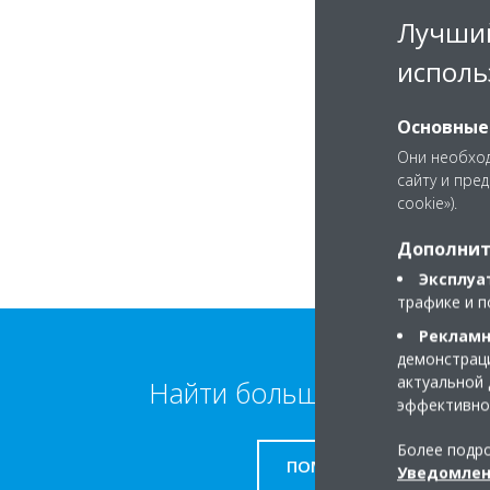
Лучший
исполь
Основные
Они необход
сайту и пре
cookie»).
Дополнит
Эксплуа
трафике и п
Рекламн
демонстраци
актуальной 
Найти больше информаци
эффективно
Более подро
ПОМОЩЬ
Уведомлен