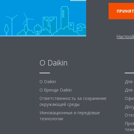
ПРИНЯТ
Настрой
O Daikin
Ре
O Daikin
Для
О бренде Daikin
Для 
Ответственность за сохранение
Офи
окружающей среды
Дос
Инновационные и передовые
Оте
технологии
Про
тех