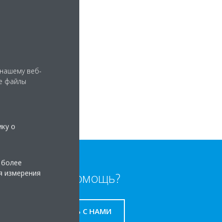
 нашему веб-
е файлы
ику о
 более
я измерения
Нужна помощь?
СВЯЖИТЕСЬ С НАМИ