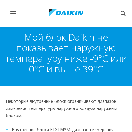
Переключить
Пер
навигацию
поис
Мой блок Daikin не
показывает наружную
температуру ниже -9°C или
0°C и выше 39°C
Некоторые внутренние блоки ограничивают диапазон
измерения температуры наружного воздуха наружным
блоком.
Внутренние блоки FTXTM*M: диапазон измерения