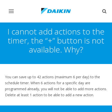
Переключить
Пер
навигацию
поис
I cannot add actions to the
timer, the “+” button is not
available. Why?
You can save up to 42 actions (maximum 6 per day) to the
schedule timer. When 6 actions for a specific day are
programmed already, you will not be able to add more actions.
Delete at least 1 action to be able to add a new action.