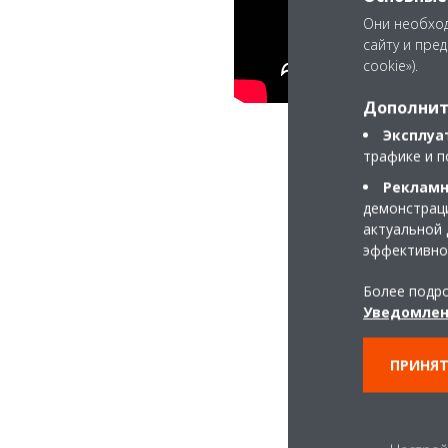
Они необход
сайту и пре
cookie»).
Дополнит
Эксплуа
трафике и п
Рекламн
демонстраци
актуальной 
эффективно
Более подро
Уведомлен
ПРИНЯТ