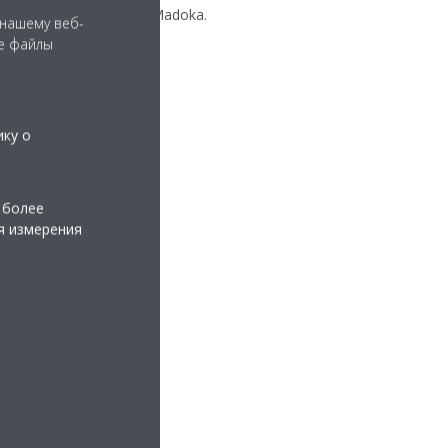
проводном пульте ДУ Madoka.
 нашему веб-
е файлы
льта ДУ с мобильным
tant.
ику о
tore
аботы в мобильном
 более
я измерения
ant.
 Assistant