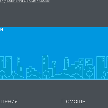
ки управления файлами cookie
и
шения
Помощь