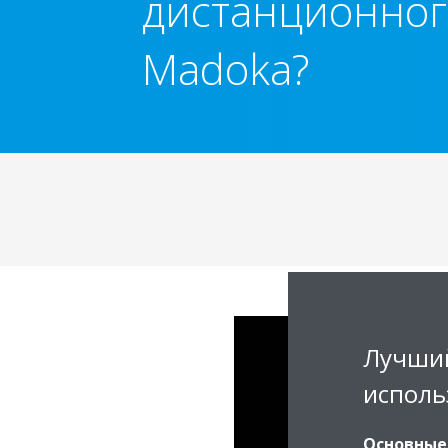
дистанционног
Madoka?
Лучший
исполь
Основные