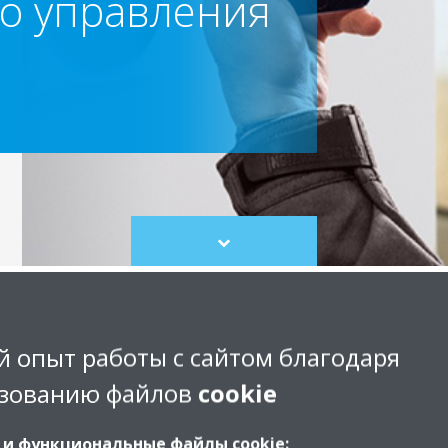
о управления
Scroll
to
content
Узнайте, как
 опыт работы с сайтом благодаря
зованию файлов
cookie
Включить/выключить конд
режим работы, направлен
 и функциональные файлы cookie: