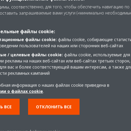
скорость вентилятора на 
имы, соответственно, для того, чтобы обеспечить навигацию по
доставить запрашиваемые вами услуги («минимально необходимы
Выполнить сопряжение пу
приложением Madoka Assis
ельные файлы cookie:
Скачать из
App Store
тационные файлы cookie:
файлы cookie, собирающие статист
оведении пользователей на наших или сторонних веб-сайтах
Скачать из
Google Play S
ые / целевые файлы cookie:
файлы cookie, используемые для
Составлять расписания р
и рекламы на наших веб-сайтах или веб-сайтах третьих сторон,
для вас и более соответствующей вашим интересам, а также дл
приложении Madoka Assist
сти рекламных кампаний
Мобильное приложение Madoka
бная информация о наших файлах cookie приведена в
ии о файлах cookie
.
Ь ВСЕ
ОТКЛОНИТЬ ВСЕ