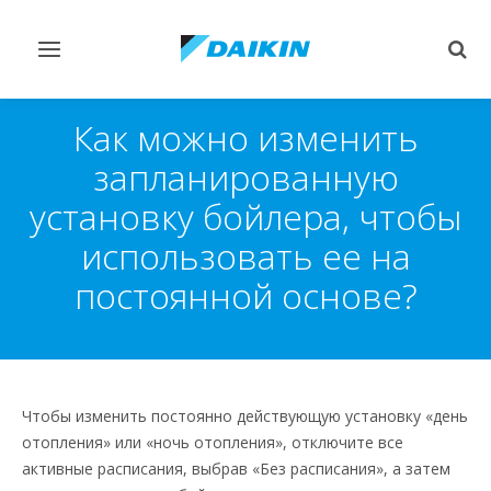
Переключить
Пер
навигацию
поис
Как можно изменить
запланированную
установку бойлера, чтобы
использовать ее на
постоянной основе?
Чтобы изменить постоянно действующую установку «день
отопления» или «ночь отопления», отключите все
активные расписания, выбрав «Без расписания», а затем