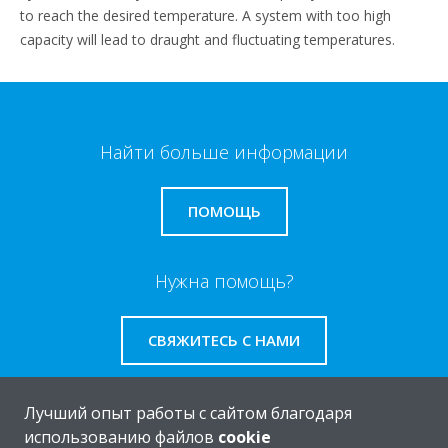
to reach the desired temperature. A system with too high
capacity will lead to draught and fluctuating temperatures.
Найти больше информации
ПОМОЩЬ
Нужна помощь?
СВЯЖИТЕСЬ С НАМИ
Лучший опыт работы с сайтом благодаря
использованию файлов
cookie