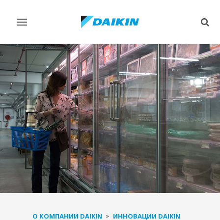
Переключить
Пер
навигацию
поис
О КОМПАНИИ DAIKIN
ИННОВАЦИИ DAIKIN