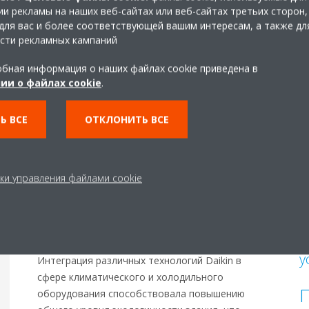
и рекламы на наших веб-сайтах или веб-сайтах третьих сторон,
для вас и более соответствующей вашим интересам, а также дл
сти рекламных кампаний
бная информация о наших файлах cookie приведена в
ии о файлах cookie
.
Ь ВСЕ
ОТКЛОНИТЬ ВСЕ
О
ки управления файлами cookie
Интеграция дает
п
существенные
н
преимущества
к
у
Интеграция различных технологий Daikin в
сфере климатического и холодильного
П
оборудования способствовала повышению