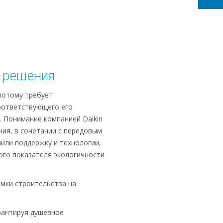
 решения
 потому требует
оответствующего его
. Понимание компанией Daikin
ния, в сочетании с передовым
ли поддержку и технологии,
го показателя экологичности
амки строительства на
рантируя душевное