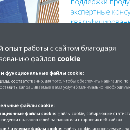
поддержки проду
экспертные конс
квалифицирован
по вопросам уст
развития, эколог
 опыт работы с сайтом благодаря
проектирования 
зованию файлов
cookie
вместе, мы дости
экологических ц
 и функциональные файлы cookie:
клиентов, так и 
имы, соответственно, для того, чтобы обеспечить навигацию по
доставить запрашиваемые вами услуги («минимально необходимы
эксплуатационны
ельные файлы cookie:
тационные файлы cookie:
файлы cookie, собирающие статист
оведении пользователей на наших или сторонних веб-сайтах
ые / целевые файлы cookie:
файлы cookie, используемые для