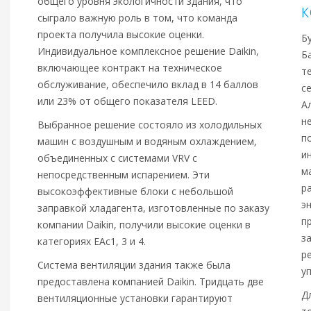
общего уровня экологичности здания, что
к
сыграло важную роль в том, что команда
проекта получила высокие оценки.
Б
Индивидуальное комплексное решение Daikin,
Б
включающее контракт на техническое
т
обслуживание, обеспечило вклад в 14 баллов
с
или 23% от общего показателя LEED.
А
н
Выбранное решение состояло из холодильных
п
машин с воздушным и водяным охлаждением,
и
объединенных с системами VRV с
м
непосредственным испарением. Эти
р
высокоэффективные блоки с небольшой
э
заправкой хладагента, изготовленные по заказу
п
компании Daikin, получили высокие оценки в
з
категориях EAc1, 3 и 4.
р
Система вентиляции здания также была
у
предоставлена компанией Daikin. Тридцать две
Д
вентиляционные установки гарантируют