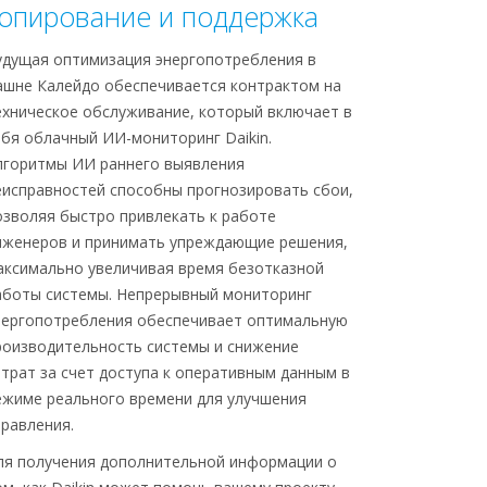
опирование и поддержка
удущая оптимизация энергопотребления в
ашне Калейдо обеспечивается контрактом на
ехническое обслуживание, который включает в
ебя облачный ИИ-мониторинг Daikin.
лгоритмы ИИ раннего выявления
еисправностей способны прогнозировать сбои,
озволяя быстро привлекать к работе
нженеров и принимать упреждающие решения,
аксимально увеличивая время безотказной
аботы системы. Непрерывный мониторинг
нергопотребления обеспечивает оптимальную
роизводительность системы и снижение
атрат за счет доступа к оперативным данным в
ежиме реального времени для улучшения
правления.
ля получения дополнительной информации о