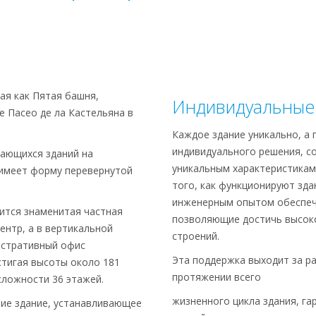
ая как Пятая башня,
Индивидуальные
 Пасео де ла Кастельяна в
Каждое здание уникально, а
индивидуального решения, с
дающихся зданий на
уникальным характеристикам
 имеет форму перевернутой
того, как функционируют зда
инженерным опытом обеспечи
ится знаменитая частная
позволяющие достичь высоко
ентр, а в вертикальной
строений.
истративный офис
Эта поддержка выходит за р
стигая высоты около 181
протяжении всего
сложности 36 этажей.
жизненного цикла здания, га
ие здание, устанавливающее