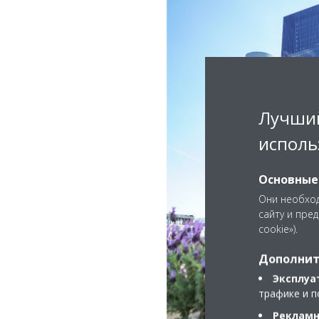
Лучший
исполь
Основные
Они необход
сайту и пре
cookie»).
Дополнит
Эксплуа
трафике и п
Рекламн