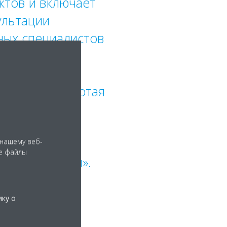
ктов и включает
ультации
ных специалистов
ойчивого
ического
и оценки. Работая
гаем как
елей наших
высочайших
 нашему веб-
е файлы
х показателей».
ику о