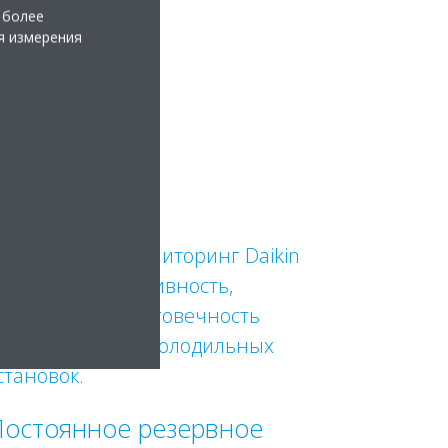
 более
я измерения
блачный ИИ-мониторинг Daikin
овышает эффективность,
адежность и долговечность
лиматических и холодильных
становок.
остоянное резервное