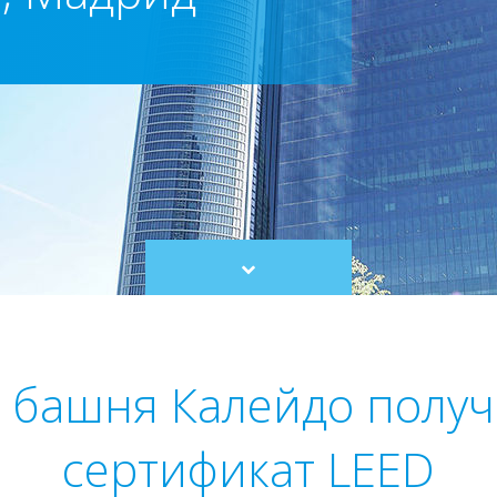
Scroll
to
content
 башня Калейдо получ
сертификат LEED